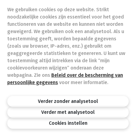
Ondernemingsnummer (BTW nr.) (BE)0468817430
We gebruiken cookies op deze website. Strikt
Beroepstitel:
Apotheker werkzaam in België
noodzakelijke cookies zijn essentieel voor het goed
Beroepsvereniging:
Algemene Pharmaceutische
functioneren van de website en kunnen niet worden
Bond
autorisatienummer FAGG 310409
geweigerd. We gebruiken ook een analysetool. Als u
Valt onder toezicht van de Orde der Apothekers,
toestemming geeft, worden bepaalde gegevens
02/537.42.67, Henri Jasparlaan 94 1060 Brussel
(zoals uw browser, IP-adres, enz.) gebruikt om
Deontologie:
Code van de farmaceutische plichtenleer
geaggregeerde statistieken te genereren. U kunt uw
Tarieven terugbetaalde zorg
toestemming altijd intrekken via de link “mijn
cookievoorkeuren wijzigen” onderaan deze
webpagina. Zie ons
Beleid over de bescherming van
Apotheek.be
Orde Der Apothekers
FAGG
persoonlijke gegevens
voor meer informatie.
Privacy policy
Wettelijke vermeldingen
Disclaimer
©APB
Verder zonder analysetool
design by
Verder met analysetool
Cookies instellen