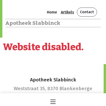
Contact
Home
Artikels
Apotheek Slabbinck
Website disabled.
Apotheek Slabbinck
Weststraat 35,
8370 Blankenberge
apotheekslabbinck@telenet.be
-